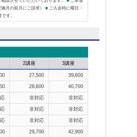
■
ご相談させていただいております。
ご希望
■
円（実施月の前月にご請求）
ご入会時に曜日・
要です。
2講座
3講座
00
27,500
39,600
50
28,600
40,700
応
非対応
非対応
応
非対応
非対応
応
非対応
非対応
00
29,700
42,900