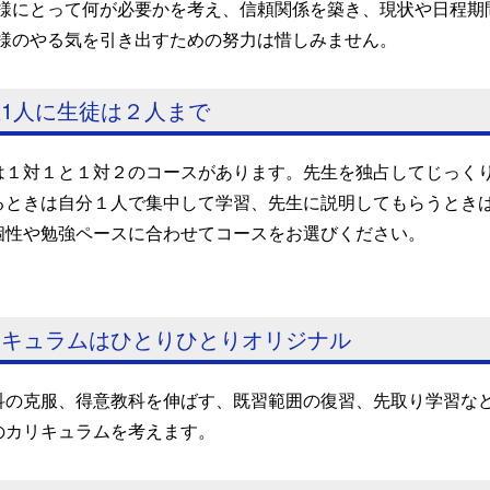
様にとって何が必要かを考え、信頼関係を築き、現状や日程期
様のやる気を引き出すための努力は惜しみません。
1人に生徒は２人まで
は１対１と１対２のコースがあります。先生を独占してじっく
るときは自分１人で集中して学習、先生に説明してもらうとき
個性や勉強ペースに合わせてコースをお選びください。
リキュラムはひとりひとりオリジナル
科の克服、得意教科を伸ばす、既習範囲の復習、先取り学習な
のカリキュラムを考えます。