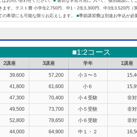
■
てはお問い合わせください。
適切な学習方法について、個別面談にて
。テスト費 小学生2,750円、中1・2生3,300円、中3生3,520
■
ての希望にも可能な限りお応えします。
季節講習費は別途お申込が必
■1:2コース
2講座
3講座
学年
1講座
39.600
57,200
小３〜５
15,4
41,800
61,600
小６
15,9
47,300
70,400
小４受験
非対
49,500
73,700
小５受験
非対
52,800
78,650
小６受験
非対
44,000
64,900
中１・２
16,5