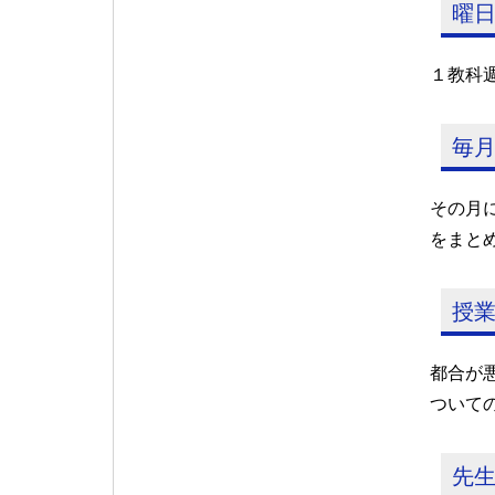
曜
１教科
毎
その月
をまと
授
都合が
ついて
先