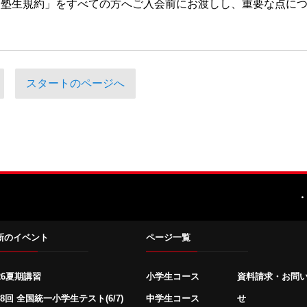
「塾生規約」をすべての方へご入会前にお渡しし、重要な点に
スタートのページへ
・
新のイベント
ページ一覧
26夏期講習
小学生コース
資料請求・お問
8回 全国統一小学生テスト(6/7)
中学生コース
せ