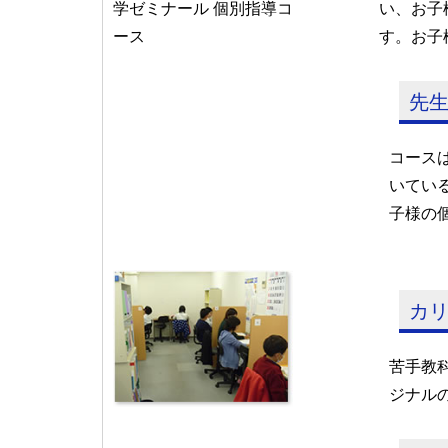
い、お子
す。お子
先生
コース
いてい
子様の
カ
苦手教
ジナル