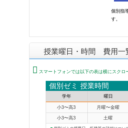
個別指
す。
授業曜日・時間 費用一
スマートフォンでは以下の表は横にスクロ
個別ゼミ 授業時間
学年
曜日
小3〜高3
月曜〜金曜
小3〜高3
土曜