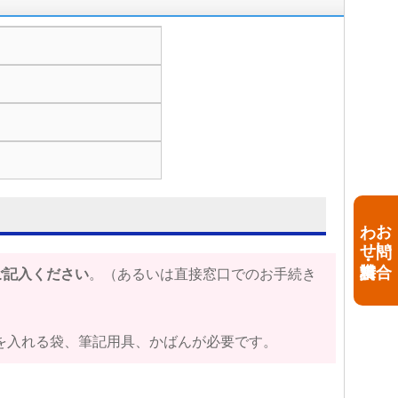
・資料請求
お
問い
合
わ
せ
ご記入ください
。（あるいは直接窓口でのお手続き
入れる袋、筆記用具、かばんが必要です。