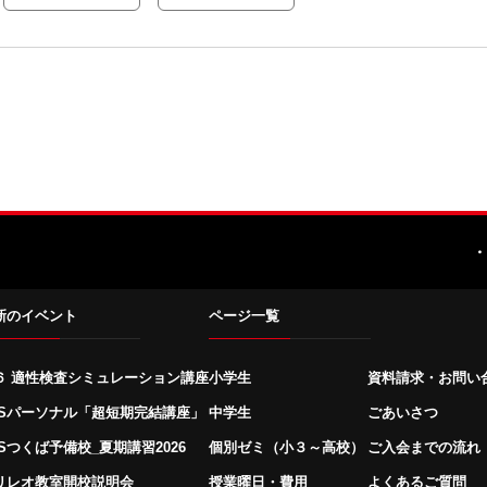
・
新のイベント
ページ一覧
６ 適性検査シミュレーション講座
小学生
資料請求・お問い
SSパーソナル「超短期完結講座」
中学生
ごあいさつ
SSつくば予備校_夏期講習2026
個別ゼミ（小３～高校）
ご入会までの流れ
リレオ教室開校説明会
授業曜日・費用
よくあるご質問