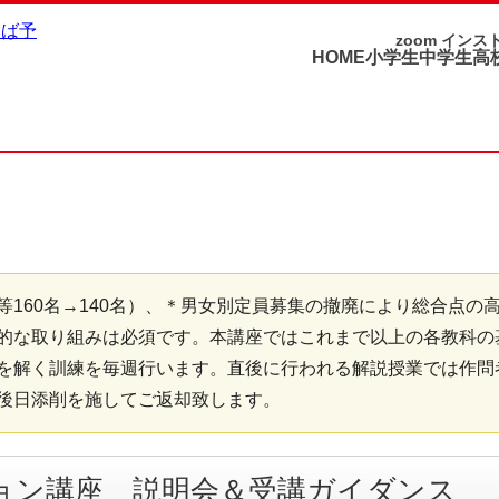
zoom イン
HOME
小学生
中学生
高
160名→140名）、＊男女別定員募集の撤廃により総合点の
的な取り組みは必須です。本講座ではこれまで以上の各教科の
を解く訓練を毎週行います。直後に行われる解説授業では作問
後日添削を施してご返却致します。
ョン講座 説明会＆受講ガイダンス