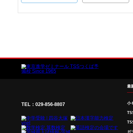
最
小
TEL：029-856-8807
T
T
ガ