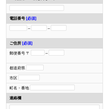
電話番号
[必須]
–
–
ご住所
[必須]
郵便番号
〒
–
都道府県
市区
町名・番地
連絡欄