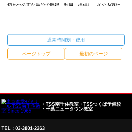
切かつ公正な手段で取得、利用、提供し、その内容は
正確・最新となるよう努めます。
１．個人情報の取扱いに関する法令、国が定める指針
その他の規範を遵守します。
通常時間割・費用
１．個人情報の利用目的を明確にし、利用目的の範囲
ページトップ
最初のページ
内で適正に取り扱います。また利用目的を超えた個人
情報の取扱い、第三者への個人情報の開示・提供は、
法令に基づきその開示が義務づけられるなどの正当な
理由がない限り、本人の承諾なしに行いません。
１．お預かりした個人情報の漏えい、滅失、き損の防
・TSS南千住教室
・TSSつくば予備校
止、是正に取り組むとともに、社員への教育に努めま
・千葉ニュータウン教室
す。また、管理・点検の責任者を任命し、適正な管理
体制を整備します。
TEL：03-3801-2263